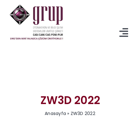
İçeriğe
geç
Tog
Navi
Anasayfa
Ürünler
Servisler
ZW3D 2022
İndirmeler
Anasayfa
»
ZW3D 2022
Kurumsal
Blog