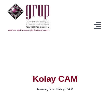
İçeriğe
geç
Togg
Navi
Anasayfa
Ürünler
Servisler
Kolay CAM
İndirmeler
Anasayfa
»
Kolay CAM
Kurumsal
Blog