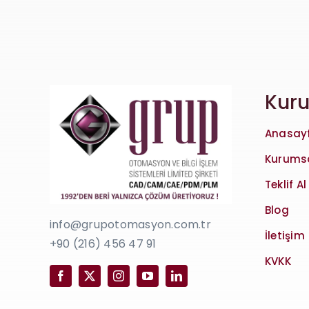
Kur
Anasay
Kurums
Teklif Al
Blog
info@grupotomasyon.com.tr
İletişim
+90 (216) 456 47 91
KVKK