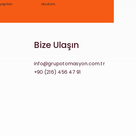
yapılan
bilgilendirmeyi
okudum.
Bize Ulaşın
info@grupotomasyon.com.tr
+90 (216) 456 47 91