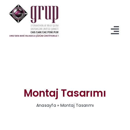
İçeriğe
geç
Tog
Navi
Anasayfa
Ürünler
Servisler
Montaj Tasarımı
İndirmeler
Anasayfa
»
Montaj Tasarımı
Kurumsal
Blog