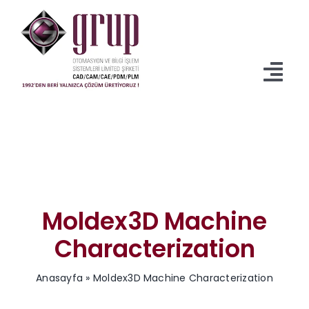
İçeriğe
geç
Tog
Navi
Anasayfa
Ürünler
Servisler
Moldex3D Machine
İndirmeler
Characterization
Kurumsal
Anasayfa
»
Moldex3D Machine Characterization
Blog