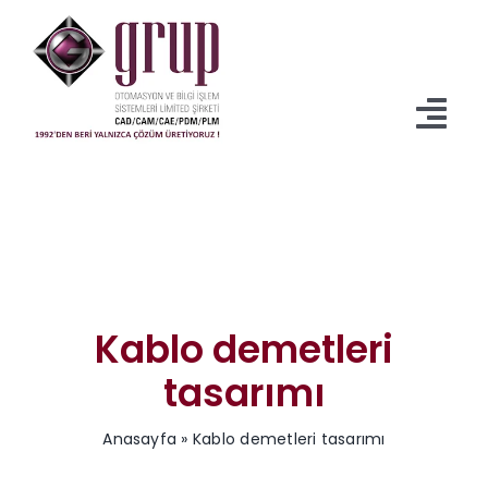
İçeriğe
geç
Tog
Navi
Anasayfa
Ürünler
Servisler
Kablo demetleri
İndirmeler
tasarımı
Kurumsal
Anasayfa
»
Kablo demetleri tasarımı
Blog