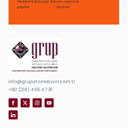
Verilerin Korunması Kanunu uyarınca
yapılan
bilgilendirmeyi
okudum.
info@grupotomasyon.com.tr
+90 (216) 456 47 91