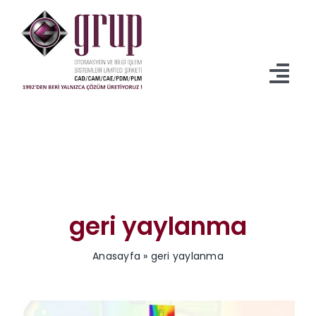
İçeriğe
geç
Tog
Navi
Anasayfa
Ürünler
Servisler
geri yaylanma
İndirmeler
Anasayfa
»
geri yaylanma
Kurumsal
Blog