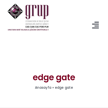
İçeriğe
geç
Tog
Navi
Anasayfa
Ürünler
Servisler
edge gate
İndirmeler
Anasayfa
»
edge gate
Kurumsal
Blog