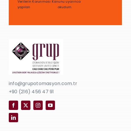
Verilerin Korunması Kanunu uyarınca
yapılan
bilgilendirmeyi
okudum.
info@grupotomasyon.com.tr
+90 (216) 456 47 91