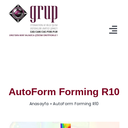
İçeriğe
geç
Togg
Navi
Anasayfa
Ürünler
Servisler
AutoForm Forming R10
İndirmeler
Anasayfa
»
AutoForm Forming R10
Kurumsal
Blog