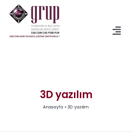
İçeriğe
geç
Tog
Navi
Anasayfa
Ürünler
Servisler
3D yazılım
İndirmeler
Anasayfa
»
3D yazılım
Kurumsal
Blog